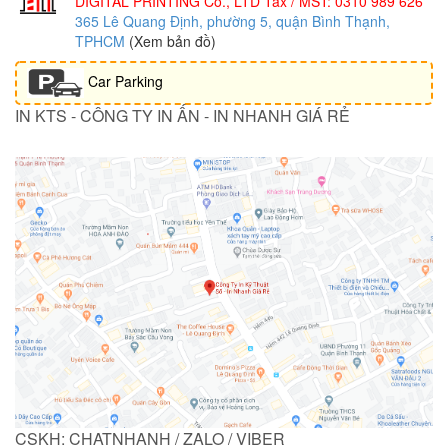
DIGITAL PRINTING Co., LTD
Tax / MST: 0310 989 626
365 Lê Quang Định, phường 5, quận Bình Thạnh,
TPHCM
(Xem bản đồ)
Car Parking
IN KTS - CÔNG TY IN ẤN - IN NHANH GIÁ RẺ
CSKH: CHATNHANH / ZALO / VIBER