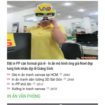
Đặt in PP cán format giá rẻ - In ấn mô hình ông già Noel đẹp
lung linh nhân dịp lễ Giáng Sinh
Giá in ấn tranh canvas tại HCM
2693
In ấn tranh dán tường 3D Sài Gòn
2549
In PP khổ lớn
2512
Xưởng in tranh canvas
2572
IN ẤN VĂN PHÒNG