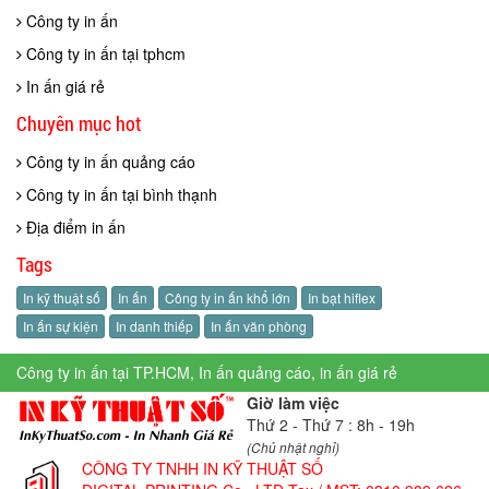
Công ty in ấn
Công ty in ấn tại tphcm
In ấn giá rẻ
Chuyên mục hot
Công ty in ấn quảng cáo
Công ty in ấn tại bình thạnh
Địa điểm in ấn
Tags
In kỹ thuật số
In ấn
Công ty in ấn khổ lớn
In bạt hiflex
In ấn sự kiện
In danh thiếp
In ấn văn phòng
Công ty in ấn tại TP.HCM, In ấn quảng cáo, in ấn giá rẻ
Giờ làm việc
Thứ 2 - Thứ 7 : 8h - 19h
(Chủ nhật nghỉ)
CÔNG TY TNHH IN KỸ THUẬT SỐ