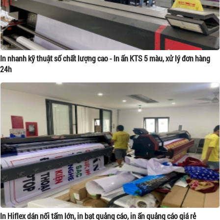
In nhanh kỹ thuật số chất lượng cao - In ấn KTS 5 màu, xử lý đơn hàng
24h
In Hiflex dán nối tấm lớn, in bạt quảng cáo, in ấn quảng cáo giá rẻ