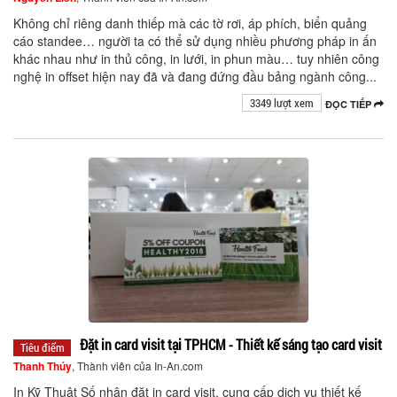
Không chỉ riêng danh thiếp mà các tờ rơi, áp phích, biển quảng
cáo standee… người ta có thể sử dụng nhiều phương pháp in ấn
khác nhau như in thủ công, in lưới, in phun màu… tuy nhiên công
nghệ in offset hiện nay đã và đang đứng đầu bảng ngành công...
3349 lượt xem
ĐỌC TIẾP
Đặt in card visit tại TPHCM - Thiết kế sáng tạo card visit
Tiêu điểm
Thanh Thúy
, Thành viên của In-An.com
In Kỹ Thuật Số nhận đặt in card visit, cung cấp dịch vụ thiết kế