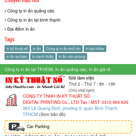
Công ty in ấn quảng cáo
Công ty in ấn tại bình thạnh
Địa điểm in ấn
Tags
In kỹ thuật số
In ấn
Công ty in ấn khổ lớn
In bạt hiflex
In ấn sự kiện
In danh thiếp
In ấn văn phòng
Công ty in ấn tại TP.HCM, In ấn quảng cáo, in ấn giá rẻ
Giờ làm việc
Thứ 2 - Thứ 7 : 8h - 19h
(Chủ nhật nghỉ)
CÔNG TY TNHH IN KỸ THUẬT SỐ
DIGITAL PRINTING Co., LTD
Tax / MST: 0310 989 626
365 Lê Quang Định, phường 5, quận Bình Thạnh,
TPHCM
(Xem bản đồ)
Car Parking