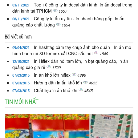
Top 10 công ty in decal dán kính, in ấn decal trong
03/11/2021
dán kính tại TPHCM
1637
Công ty in ấn uy tín - in nhanh hàng gấp, in ấn
08/11/2021
quảng cáo chất lượng
1834
Bài viết cũ hơn
In hashtag cầm tay chụp ảnh cho quán - In ấn mô
09/04/2021
hình bánh mì 3D formex cắt CNC sắc nét
1849
In Hiflex dán nối tấm lớn, in bạt quảng cáo, in ấn
12/10/2021
quảng cáo giá rẻ
1709
In ấn khổ lớn hiflex
4396
07/03/2015
Hướng dẫn in ấn khổ lớn
4055
07/03/2015
Chất liệu in ấn khổ lớn
4545
07/03/2015
TIN MỚI NHẤT