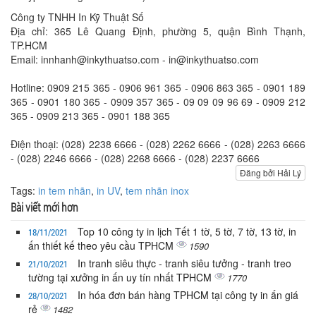
Công ty TNHH In Kỹ Thuật Số
Địa chỉ: 365 Lê Quang Định, phường 5, quận Bình Thạnh,
TP.HCM
Email: innhanh@inkythuatso.com - in@inkythuatso.com
Hotline: 0909 215 365 - 0906 961 365 - 0906 863 365 - 0901 189
365 - 0901 180 365 - 0909 357 365 - 09 09 09 96 69 - 0909 212
365 - 0909 213 365 - 0901 188 365
Điện thoại: (028) 2238 6666 - (028) 2262 6666 - (028) 2263 6666
- (028) 2246 6666 - (028) 2268 6666 - (028) 2237 6666
Đăng bởi Hải Lý
Tags:
in tem nhãn
,
in UV
,
tem nhãn inox
Bài viết mới hơn
Top 10 công ty in lịch Tết 1 tờ, 5 tờ, 7 tờ, 13 tờ, in
18/11/2021
ấn thiết kế theo yêu cầu TPHCM
1590
In tranh siêu thực - tranh siêu tưởng - tranh treo
21/10/2021
tường tại xưởng in ấn uy tín nhất TPHCM
1770
In hóa đơn bán hàng TPHCM tại công ty in ấn giá
28/10/2021
rẻ
1482