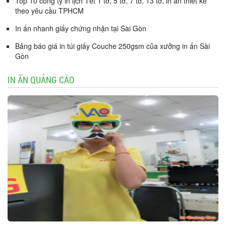
Top 10 công ty in lịch Tết 1 tờ, 5 tờ, 7 tờ, 13 tờ, in ấn thiết kế
theo yêu cầu TPHCM
In ấn nhanh giấy chứng nhận tại Sài Gòn
Bảng báo giá in túi giấy Couche 250gsm của xưởng in ấn Sài
Gòn
IN ẤN QUẢNG CÁO