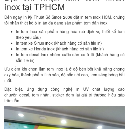
inox tại TPHCM
Đến ngay In Kỹ Thuật Số Since 2006 đặt in tem inox HCM, chúng
tôi nhận thiết kế & in ấn đa dạng sản phẩm tem dán inox:
In tem inox sản phẩm hàng hóa (có dịch vụ thiết kế tem
theo yêu cầu)
In tem xe Sirius inox (khách hàng có sẵn file in)
In tem xe Honda inox (khách hàng có sẵn file in)
In tem decal inox nhôm xước dán xe ô tô (khách hàng có
sẵn file in)
Ưu điểm khi chọn làm tem inox là ở độ bền bởi khả năng chống
oxy hóa, thành phẩm tinh xảo, độ sắc nét cao, tem sáng bóng bắt
mắt.
Đặc biệt, ứng dụng công nghệ in UV chất lượng cao
chuyên decal, tem nhãn, sticker đem lại giá trị thương hiệu gấp
trăm lần.