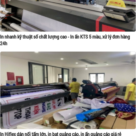
In nhanh kỹ thuật số chất lượng cao - In ấn KTS 5 màu, xử lý đơn hàng
24h
In Hiflex dán nối tấm lớn, in bạt quảng cáo, in ấn quảng cáo giá rẻ