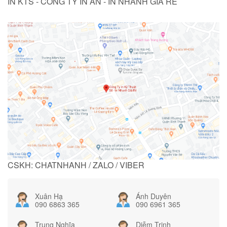
IN KTS - CÔNG TY IN ẤN - IN NHANH GIÁ RẺ
CSKH: CHATNHANH / ZALO / VIBER
Xuân Hạ
Ánh Duyên
090 6863 365
090 6961 365
Trung Nghĩa
Diễm Trinh