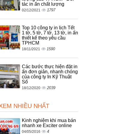
tác in ấn chất lượng
1797
02/12/2021
Top 10 công ty in lịch Tết
1 tờ, 5 tờ, 7 tờ, 13 tờ, in ấn
thiết kế theo yêu cầu
TPHCM
1590
18/11/2021
Các bước thực hiện đặt in
ấn đơn giản, nhanh chóng
của công ty In Kỹ Thuật
Số
2039
18/12/2020
 XEM NHIỀU NHẤT
Kinh nghiệm khi mua bán
nhanh xe Exciter online
4
04/05/2016