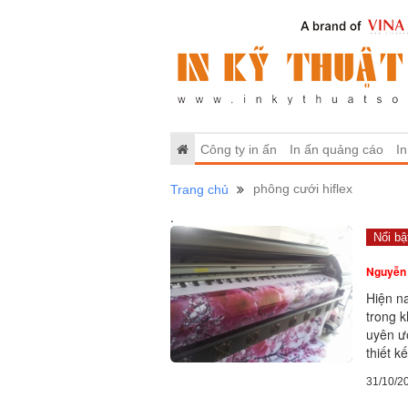
Công ty in ấn
In ấn quảng cáo
In
phông cưới hiflex
Trang chủ
.
Nổi bậ
Nguyễn 
Hiện na
trong 
uyên ư
thiết k
31/10/2