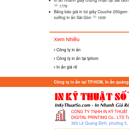
In ấn nhanh giấy chứng nhận tại Sài Gòn
1779
Bảng báo giá in túi giấy Couche 250gsm
xưởng in ấn Sài Gòn
1636
Xem Nhiều
Công ty in ấn
Công ty in ấn tại tphcm
In ấn giá rẻ
Công ty in ấn tại TP.HCM, In ấn quảng 
CÔNG TY TNHH IN KỸ THUẬT
DIGITAL PRINTING Co., LTD
Ta
365 Lê Quang Định, phường 5