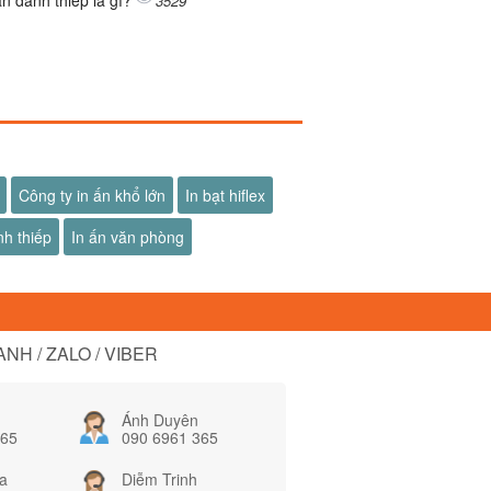
ấn danh thiếp là gì?
3529
Công ty in ấn khổ lớn
In bạt hiflex
nh thiếp
In ấn văn phòng
NH / ZALO / VIBER
Ánh Duyên
365
090 6961 365
a
Diễm Trinh