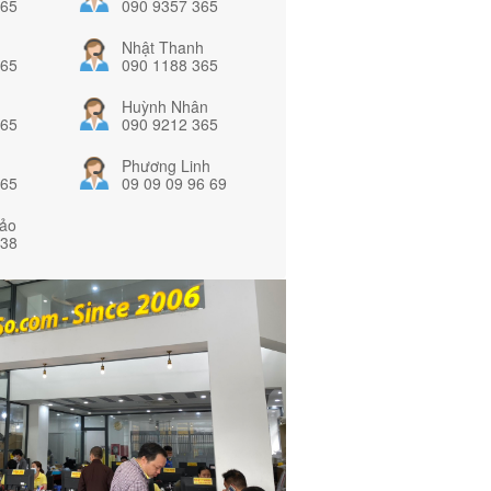
365
090 9357 365
Nhật Thanh
365
090 1188 365
Huỳnh Nhân
365
090 9212 365
Phương Linh
365
09 09 09 96 69
ảo
838