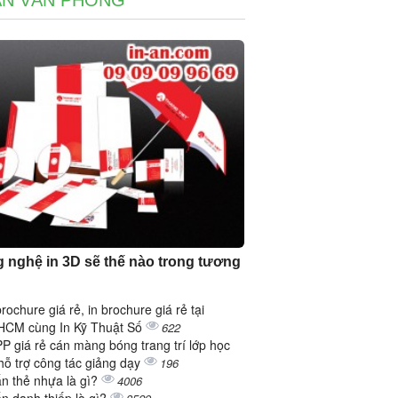
ẤN VĂN PHÒNG
 nghệ in 3D sẽ thế nào trong tương
brochure giá rẻ, in brochure giá rẻ tại
CM cùng In Kỹ Thuật Số
622
PP giá rẻ cán màng bóng trang trí lớp học
hỗ trợ công tác giảng dạy
196
ấn thẻ nhựa là gì?
4006