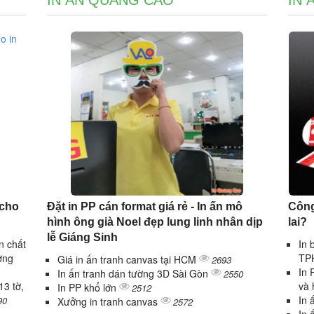
IN ẤN QUẢNG CÁO
IN 
 cho
Đặt in PP cán format giá rẻ - In ấn mô
Công
hình ông già Noel đẹp lung linh nhân dịp
lai?
lễ Giáng Sinh
n chất
In 
ợng
TPH
Giá in ấn tranh canvas tại HCM
2693
In 
In ấn tranh dán tường 3D Sài Gòn
2550
13 tờ,
và 
In PP khổ lớn
2512
In 
90
Xưởng in tranh canvas
2572