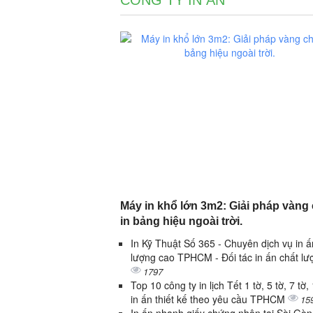
CÔNG TY IN ẤN
Máy in khổ lớn 3m2: Giải pháp vàng
in bảng hiệu ngoài trời.
In Kỹ Thuật Số 365 - Chuyên dịch vụ in ấ
lượng cao TPHCM - Đối tác in ấn chất lư
1797
Top 10 công ty in lịch Tết 1 tờ, 5 tờ, 7 tờ, 
in ấn thiết kế theo yêu cầu TPHCM
15