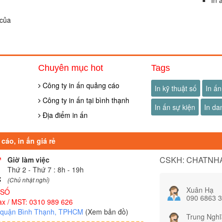
In 
 của
Chuyên mục hot
Tags
Công ty in ấn quảng cáo
In kỹ thuật số
In ấn
Công ty in ấn tại bình thạnh
In ấn sự kiện
In da
Địa điểm in ấn
cáo, in ấn giá rẻ
CSKH: CHATNHA
Giờ làm việc
Thứ 2 - Thứ 7 : 8h - 19h
(Chủ nhật nghỉ)
Xuân Hạ
 SỐ
090 6863 
x / MST: 0310 989 626
, quận Bình Thạnh, TPHCM
(Xem bản đồ)
Trung Nghĩ