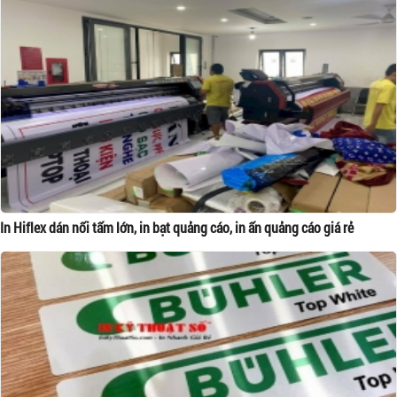
In Hiflex dán nối tấm lớn, in bạt quảng cáo, in ấn quảng cáo giá rẻ