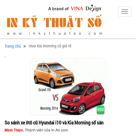
Toggl
navig
mua kia morning cũ giá rẻ
Trang chủ
.
So sánh xe ôtô cũ Hyundai i10 và Kia Morning số sàn
Minh Thiện
, Thành viên của In-An.com