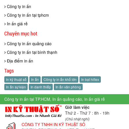
Công ty in ấn
Công ty in ấn tại tphcm
In ấn giá rẻ
Chuyên mục hot
Công ty in ấn quảng cáo
Công ty in ấn tại bình thạnh
Địa điểm in ấn
Tags
In kỹ thuật số
In ấn
Công ty in ấn khổ lớn
In bạt hiflex
In ấn sự kiện
In danh thiếp
In ấn văn phòng
Công ty in ấn tại TP.HCM, In ấn quảng cáo, in ấn giá rẻ
Giờ làm việc
Thứ 2 - Thứ 7 : 8h - 19h
(Chủ nhật nghỉ)
CÔNG TY TNHH IN KỸ THUẬT SỐ