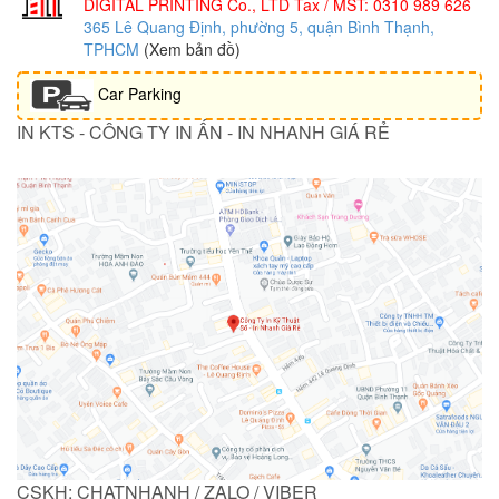
DIGITAL PRINTING Co., LTD
Tax / MST: 0310 989 626
365 Lê Quang Định, phường 5, quận Bình Thạnh,
TPHCM
(Xem bản đồ)
Car Parking
IN KTS - CÔNG TY IN ẤN - IN NHANH GIÁ RẺ
CSKH: CHATNHANH / ZALO / VIBER