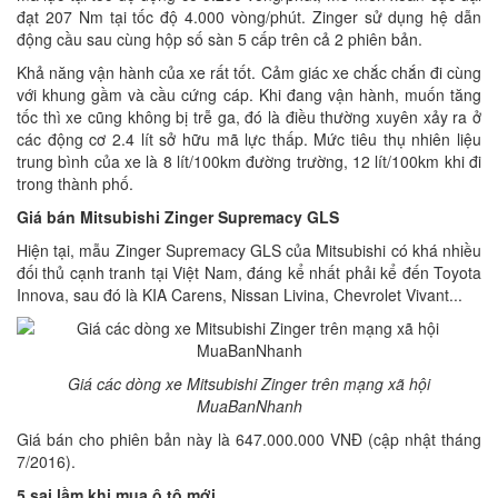
đạt 207 Nm tại tốc độ 4.000 vòng/phút. Zinger sử dụng hệ dẫn
động cầu sau cùng hộp số sàn 5 cấp trên cả 2 phiên bản.
Khả năng vận hành của xe rất tốt. Cảm giác xe chắc chắn đi cùng
với khung gầm và cầu cứng cáp. Khi đang vận hành, muốn tăng
tốc thì xe cũng không bị trễ ga, đó là điều thường xuyên xảy ra ở
các động cơ 2.4 lít sở hữu mã lực thấp. Mức tiêu thụ nhiên liệu
trung bình của xe là 8 lít/100km đường trường, 12 lít/100km khi đi
trong thành phố.
Giá bán Mitsubishi Zinger Supremacy GLS
Hiện tại, mẫu Zinger Supremacy GLS của Mitsubishi có khá nhiều
đối thủ cạnh tranh tại Việt Nam, đáng kể nhất phải kể đến Toyota
Innova, sau đó là KIA Carens, Nissan Livina, Chevrolet Vivant...
Giá các dòng xe Mitsubishi Zinger trên mạng xã hội
MuaBanNhanh
Giá bán cho phiên bản này là 647.000.000 VNĐ (cập nhật tháng
7/2016).
5 sai lầm khi mua ô tô mới