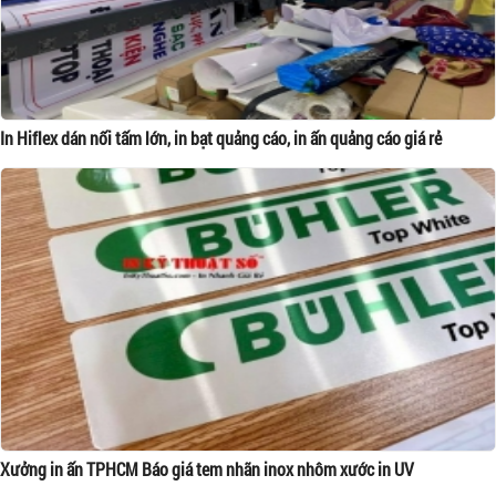
In Hiflex dán nối tấm lớn, in bạt quảng cáo, in ấn quảng cáo giá rẻ
Xưởng in ấn TPHCM Báo giá tem nhãn inox nhôm xước in UV