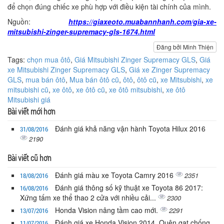
để chọn đúng chiếc xe phù hợp với điều kiện tài chính của mình.
Nguồn:
https://giaxeoto.muabannhanh.com/gia-xe-
mitsubishi-zinger-supremacy-gls-1674.html
Đăng bởi Minh Thiện
Tags:
chọn mua ôtô
,
Giá Mitsubishi Zinger Supremacy GLS
,
Giá
xe Mitsubishi Zinger Supremacy GLS
,
Giá xe Zinger Supremacy
GLS
,
mua bán ôtô
,
Mua bán ôtô cũ
,
ôtô
,
ôtô cũ
,
xe Mitsubishi
,
xe
mitsubishi cũ
,
xe ôtô
,
xe ôtô cũ
,
xe ôtô mitsubishi
,
xe ôtô
Mitsubishi giá
Bài viết mới hơn
Đánh giá khả năng vận hành Toyota Hilux 2016
31/08/2016
2190
Bài viết cũ hơn
Đánh giá màu xe Toyota Camry 2016
2351
18/08/2016
Đánh giá thông số kỹ thuật xe Toyota 86 2017:
16/08/2016
Xứng tấm xe thể thao 2 cửa với nhiều cải...
2300
Honda Vision nâng tầm cao mới.
2291
13/07/2016
Đánh giá xe Honda Vision 2014. Quên gạt chống
11/07/2016