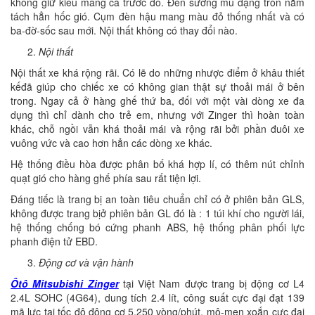
không giữ kiểu mang cá trước đó. Đèn sương mù dạng tròn nằm
tách hẳn hốc gió. Cụm đèn hậu mang màu đỏ thống nhất và có
ba-đờ-sốc sau mới. Nội thất không có thay đổi nào.
Nội thất
Nội thất xe khá rộng rãi. Có lẽ do những nhược điểm ở khâu thiết
kếđã giúp cho chiếc xe có không gian thật sự thoải mái ở bên
trong. Ngay cả ở hàng ghế thứ ba, đối với một vài dòng xe đa
dụng thì chỉ dành cho trẻ em, nhưng với Zinger thì hoàn toàn
khác, chỗ ngồi vẫn khá thoải mái và rộng rãi bởi phần đuôi xe
vuông vức và cao hơn hẳn các dòng xe khác.
Hệ thống điều hòa được phân bố khá hợp lí, có thêm nút chỉnh
quạt gió cho hàng ghế phía sau rất tiện lợi.
Đáng tiếc là trang bị an toàn tiêu chuẩn chỉ có ở phiên bản GLS,
không được trang bịở phiên bản GL đó là : 1 túi khí cho người lái,
hệ thống chống bó cứng phanh ABS, hệ thống phân phối lực
phanh điện tử EBD.
Động cơ và vận hành
Ôtô Mitsubishi Zinger
tại Việt Nam được trang bị động cơ L4
2.4L SOHC (4G64), dung tích 2.4 lít, công suất cực đại đạt 139
mã lực tại tốc độ động cơ 5.250 vòng/phút, mô-men xoắn cực đại