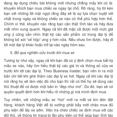
đang áp dụng chiêu bài không mới nhưng chẳng mấy khi cũ là:
khuyến khích bạn mua chiếc xe ngay tại chỗ. Rõ ràng, họ lôi kéo
bạn với những lời mật ngọt rằng đây sẽ là sự lựa chọn tuyệt vời
nhất trong ngày và không chiếc xe nào có thể phù hợp hơn thế.
Chính vì thế, khuyến cáo rằng bạn cần thật tỉnh táo và hãy đưa
mắt nhìn xung quanh. Ngay cả khi đã mặc cả được một mức giá
ưng ý cũng cần nhìn thật kỹ các sản phẩm có trong đại lý để
không bỏ sót “xế hộp” ưng ý hơn nữa. Nếu chưa tìm được, hãy đi
tới một đại lý khác hoặc trở lại vào ngày hôm sau.
Bỏ qua nghiên cứu trước khi mua xe
Tương tự như vậy, ngay cả khi bạn đã có ý định chọn mua bất kỳ
mẫu xe nào, hãy tìm hiểu thật kỹ các giá trị và thông số của xe
trước khi tới các đại lý. Theo Business Insider, bạn nên in ra một
bản chi tiết khi ghé thăm các đại lý xe hơi. Ngay cả khi các đại lý
nói rằng họ sẽ làm việc đó cho bạn thì rất có thể họ sẽ dùng các
thủ thuật để có được một bản in “đẹp như mơ”. Do đó, bạn sẽ có
quyền quyết định hơn khi hiểu rõ những gì mà mình định mua.
Tuy nhiên, với những mẫu xe “hot” mới ra mắt và kín đơn đặt
hàng, khách hàng Việt dễ bị vướng phải bẫy mời chào mua đủ
phụ kiện để lấy xe sớm. Việc tra chéo chiếc xe định mua với các
đối thủ, về thông tin trang bị lẫn phụ kiện có thể giúp bạn tỉnh táo