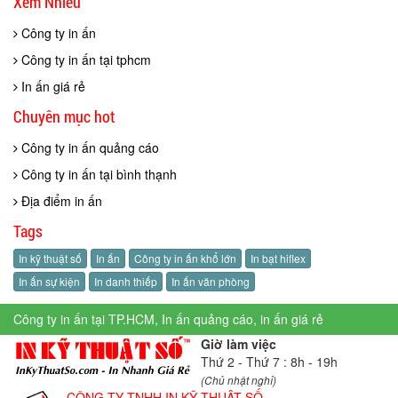
Xem Nhiều
Công ty in ấn
Công ty in ấn tại tphcm
In ấn giá rẻ
Chuyên mục hot
Công ty in ấn quảng cáo
Công ty in ấn tại bình thạnh
Địa điểm in ấn
Tags
In kỹ thuật số
In ấn
Công ty in ấn khổ lớn
In bạt hiflex
In ấn sự kiện
In danh thiếp
In ấn văn phòng
Công ty in ấn tại TP.HCM, In ấn quảng cáo, in ấn giá rẻ
Giờ làm việc
Thứ 2 - Thứ 7 : 8h - 19h
(Chủ nhật nghỉ)
CÔNG TY TNHH IN KỸ THUẬT SỐ