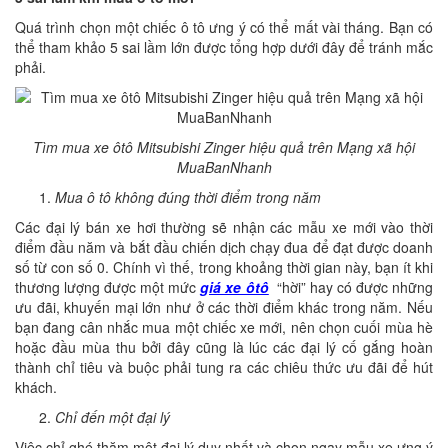
Quá trình chọn một chiếc ô tô ưng ý có thể mất vài tháng. Bạn có
thể tham khảo 5 sai lầm lớn được tổng hợp dưới đây để tránh mắc
phải.
Tìm mua xe ôtô Mitsubishi Zinger hiệu quả trên Mạng xã hội
MuaBanNhanh
Mua ô tô không đúng thời điểm trong năm
Các đại lý bán xe hơi thường sẽ nhận các mẫu xe mới vào thời
điểm đầu năm và bắt đầu chiến dịch chạy đua để đạt được doanh
số từ con số 0. Chính vì thế, trong khoảng thời gian này, bạn ít khi
thương lượng được một mức
giá xe ôtô
“hời” hay có được những
ưu đãi, khuyến mại lớn như ở các thời điểm khác trong năm. Nếu
bạn đang cân nhắc mua một chiếc xe mới, nên chọn cuối mùa hè
hoặc đầu mùa thu bởi đây cũng là lúc các đại lý cố gắng hoàn
thành chỉ tiêu và buộc phải tung ra các chiêu thức ưu đãi để hút
khách.
Chỉ đến một đại lý
Việc chỉ ghé thăm một đại lý duy nhất và chọn ngay mẫu xe ưng ý