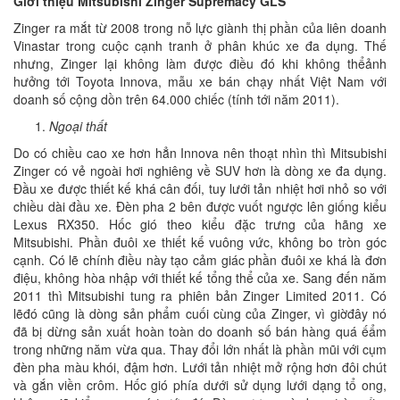
Giới thiệu Mitsubishi Zinger Supremacy GLS
Zinger ra mắt từ 2008 trong nỗ lực giành thị phần của liên doanh
Vinastar trong cuộc cạnh tranh ở phân khúc xe đa dụng. Thế
nhưng, Zinger lại không làm được điều đó khi không thểảnh
hưởng tới Toyota Innova, mẫu xe bán chạy nhất Việt Nam với
doanh số cộng dồn trên 64.000 chiếc (tính tới năm 2011).
Ngoại thất
Do có chiều cao xe hơn hẳn Innova nên thoạt nhìn thì Mitsubishi
Zinger có vẻ ngoài hơi nghiêng về SUV hơn là dòng xe đa dụng.
Đầu xe được thiết kế khá cân đối, tuy lưới tản nhiệt hơi nhỏ so với
chiều dài đầu xe. Đèn pha 2 bên được vuốt ngược lên giống kiểu
Lexus RX350. Hốc gió theo kiểu đặc trưng của hãng xe
Mitsubishi. Phần đuôi xe thiết kế vuông vức, không bo tròn góc
cạnh. Có lẽ chính điều này tạo cảm giác phần đuôi xe khá là đơn
điệu, không hòa nhập với thiết kế tổng thể của xe. Sang đến năm
2011 thì Mitsubishi tung ra phiên bản Zinger Limited 2011. Có
lẽđó cũng là dòng sản phẩm cuối cùng của Zinger, vì giờđây nó
đã bị dừng sản xuất hoàn toàn do doanh số bán hàng quá ếẩm
trong những năm vừa qua. Thay đổi lớn nhất là phần mũi với cụm
đèn pha màu khói, đậm hơn. Lưới tản nhiệt mở rộng hơn đôi chút
và gắn viền crôm. Hốc gió phía dưới sử dụng lưới dạng tổ ong,