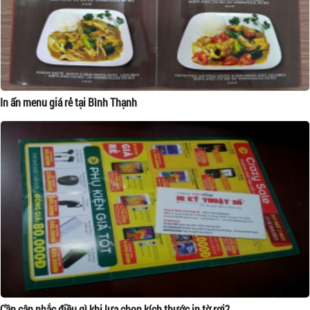
In ấn menu giá rẻ tại Bình Thạnh
Cần cân nhắc điều gì khi lựa chọn kích thước in tờ rơi?