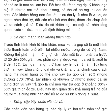
có thể sẽ là một sai lầm lớn. Bởi biết đâu ở những đại lý khác, đặc
biệt là những nơi mới khai trương, có thể có những ưu đãi lớn
hơn. Các khách hàng nên tìm tới nhiều đại lý, ít nhất là 3 nơi, để
ngắm nhìn thật kỹ, đặt các câu hỏi cần thiết, thậm chí chụp ảnh
và so sánh giá cả. Điều đó sẽ khiến bạn có một cái nhìn tổng
quan trước khi đưa ra quyết định thông minh nhất.
Có cách thanh toán không thích hợp
Trước tình hình kinh tế khó khăn, mua xe trả góp sẽ là một hình
thức thanh toán phổ biến tại nhiều nước, trong đó có Việt Nam.
Không thể phủ nhận những lợi ích trước mắt là chỉ phải trả trước
từ 20 đến 30% giá trị xe, phần còn lại được vay mua với lãi xuất từ
8 đến 15% (tùy ngân hàng), thời hạn vay lên đến 3 năm. Tùy từng
thời hạn vay, từng chủng loại ôtô và khả năng tài chính của khách
hàng mà ngân hàng có thể cho vay trả góp đến 90% (thông
thường dưới 70%), tuy nhiên lời khuyên từ những người đã sử
dụng dịch vụ vay trả góp là chỉ nên vay trả góp ở khoảng 30% -
50% giá trị chiếc xe. Điều này liên quan đến khả năng trả nợ của
người mua cũng như hạn chế rủi ro do sự biến động lãi suất.
Đừng 'sập bẫy' nhân viên tư vấn
Các nhân viên bán hàng tại các đại lý xe hơi trên toàn thế giới